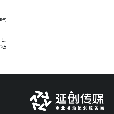
和气
，进
不败