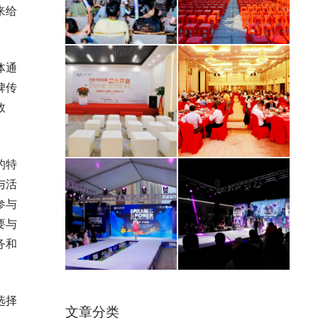
来给
体通
碑传
效
的特
与活
参与
要与
务和
选择
文章分类