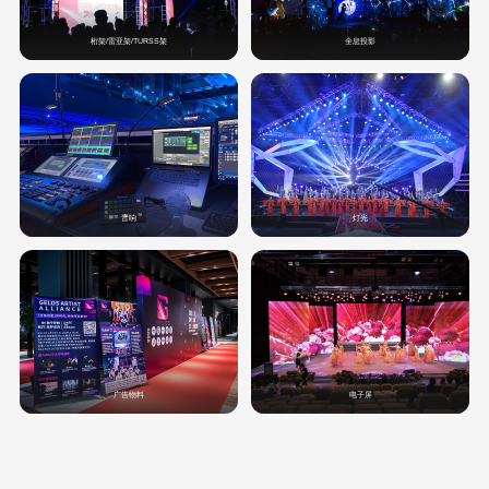
桁架/雷亚架/TURSS架
全息投影
音响
灯光
广告物料
电子屏