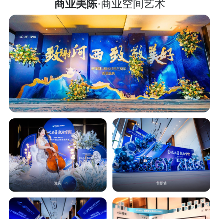
商业美陈
·商业空间艺术
迎宾
留影墙