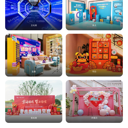
文化墙
展点
直播
节日
签名墙
IP展示