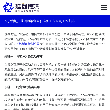
长沙商场开业活动策划五步准备工作四点工作安排
说到商场开业活动，相信大家都非常的熟悉，甚至亲自参与过。殊不知想要成
功策划一场商场开业活动幕后的筹备工作还是非常繁杂的，不知道大家又了解
多少呢？
长沙活动策划公司
专门为大家做一个比较全面的介绍，让大家有一个
更深层次的了解：商场开业活动策划有哪些准备工作?五步搞定!
步骤一、与客户沟通活动事项
在策划商场开业活动之前，需要与承办的客户进行良好的沟通工作，确定此次
开业活动的目的，只有了解了客户举办活动的目的，才能有针对性的去策划活
动的主题。另外还需要与客户确认活动的预算大概是多少，根据预算去做相应
的策划方案，并与客户签订好合同，保障双方的权利。
步骤二、制定邀约嘉宾名单
嘉宾邀约名单也要与客户提前沟通好，确认参加此次商场开业活动的名单，再
根据事先拟定好的参会详细名单，提前一到两周把邀请函送到嘉宾手中，给予
嘉宾充足的时间提前安排好自己的行程来出席活动，对于重要嘉宾可以由领导
亲自去邀请，以示尊重。