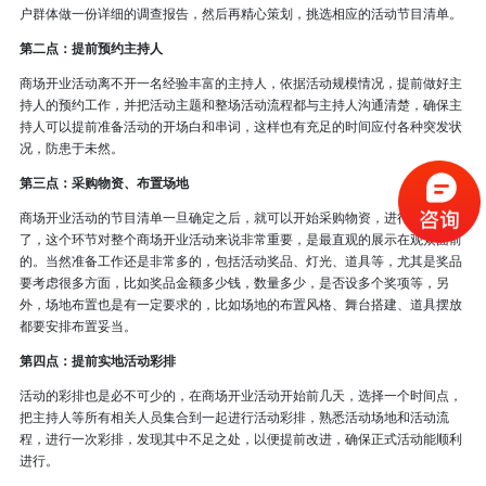
户群体做一份详细的调查报告，然后再精心策划，挑选相应的活动节目清单。
第二点：提前预约主持人
商场开业活动离不开一名经验丰富的主持人，依据活动规模情况，提前做好主
持人的预约工作，并把活动主题和整场活动流程都与主持人沟通清楚，确保主
持人可以提前准备活动的开场白和串词，这样也有充足的时间应付各种突发状
况，防患于未然。
第三点：采购物资、布置场地
商场开业活动的节目清单一旦确定之后，就可以开始采购物资，进行场地布置
了，这个环节对整个商场开业活动来说非常重要，是最直观的展示在观众面前
的。当然准备工作还是非常多的，包括活动奖品、灯光、道具等，尤其是奖品
要考虑很多方面，比如奖品金额多少钱，数量多少，是否设多个奖项等，另
外，场地布置也是有一定要求的，比如场地的布置风格、舞台搭建、道具摆放
都要安排布置妥当。
第四点：提前实地活动彩排
活动的彩排也是必不可少的，在商场开业活动开始前几天，选择一个时间点，
把主持人等所有相关人员集合到一起进行活动彩排，熟悉活动场地和活动流
程，进行一次彩排，发现其中不足之处，以便提前改进，确保正式活动能顺利
进行。