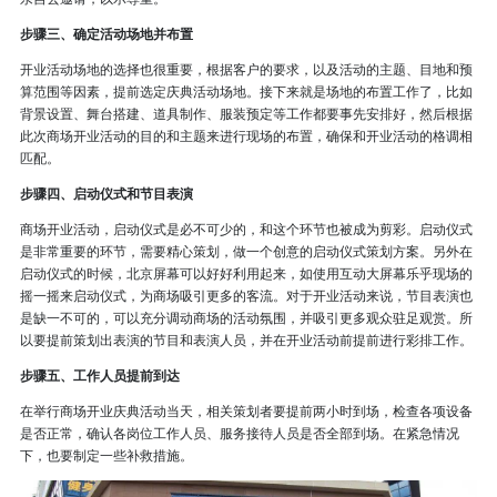
步骤三、确定活动场地并布置
开业活动场地的选择也很重要，根据客户的要求，以及活动的主题、目地和预
算范围等因素，提前选定庆典活动场地。接下来就是场地的布置工作了，比如
背景设置、舞台搭建、道具制作、服装预定等工作都要事先安排好，然后根据
此次商场开业活动的目的和主题来进行现场的布置，确保和开业活动的格调相
匹配。
步骤四、启动仪式和节目表演
商场开业活动，启动仪式是必不可少的，和这个环节也被成为剪彩。启动仪式
是非常重要的环节，需要精心策划，做一个创意的启动仪式策划方案。另外在
启动仪式的时候，北京屏幕可以好好利用起来，如使用互动大屏幕乐乎现场的
摇一摇来启动仪式，为商场吸引更多的客流。对于开业活动来说，节目表演也
是缺一不可的，可以充分调动商场的活动氛围，并吸引更多观众驻足观赏。所
以要提前策划出表演的节目和表演人员，并在开业活动前提前进行彩排工作。
步骤五、工作人员提前到达
在举行商场开业庆典活动当天，相关策划者要提前两小时到场，检查各项设备
是否正常，确认各岗位工作人员、服务接待人员是否全部到场。在紧急情况
下，也要制定一些补救措施。