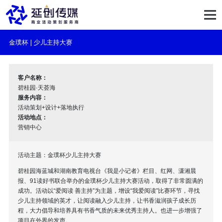
金璞杯 | 少儿主持大赛
客户名称：
碧桂园·天荟海
服务内容：
活动策划+设计+落地执行
活动地点：
营销中心
活动主题：金璞杯少儿主持大赛
碧桂园海蓝城和湖南教育电视台《我是小记者》栏目、红网、潇湘晨
报、91读好书联合举办的金璞杯少儿主持大赛活动，取得了非常圆满的
成功。活动以“爱阅读 善主持”为主题，增设“我爱阅读”比赛环节，寻找
少儿主持领域的英才，让阅读融入少儿主持，让书香滋润孩子成长历
程，大力倡导和培养具有书香气质的未来优秀主持人。也进一步增强了
项目在外界的发声。