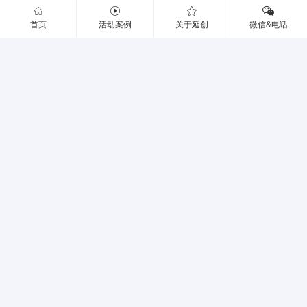
首页
活动案例
关于延创
微信&电话
秉承创新 ▲ 匠心精神
每一场活动，我们都秉承匠心