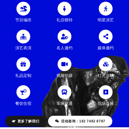
节目编排
礼仪模特
明星演艺
演艺表演
名人邀约
媒体邀约
礼品定制
视频拍摄
灯光音响
餐饮住宿
车辆交通
现场直播
更多了解我们
活动咨询：182 7482 8787