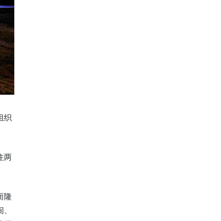
组织
住两
而隆
闹、