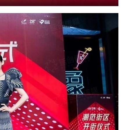
Mute
Settings
PIP
Enter
fullscree