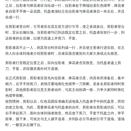
之后，拉彩者与捧花者应当站成一行，拉彩者处于两端拉直红色缎带，捧花者
各自双手手捧一朵花团。托盘者须站立在拉彩者与捧花者身后一米左右，并且
自成一行。
在剪彩者登台时，引导者应在其左前方进行引导，使之各就各位。剪彩者登台
时，宜从右侧出场。当剪彩者均已到达既定位置之后，托盘者应前行一步，到
达前者的右后侧，以便为其递上并剪刀、手套。
剪彩者若不止一人，则其登台时亦应列成一行，并且使主剪者行进在前。在主
持人向全体到场者介绍剪彩者时，后者应面含微笑向大家欠身或点头致意。
剪彩者行至既定位置之后，应向拉彩者、捧花者含笑致意。当托盘者递上剪
刀、手套，亦应微笑着向对方道谢。
在正式剪彩前，剪彩者应首先向拉彩者、捧花者示意，待其有所准备后，集中
精力，右手手持剪刀，表情庄重地将红色缎带一刀剪断。若多名剪彩者同时剪
彩时，其他剪彩者应注意主剪者动作，与其主动协调一致，力争大家同时将红
色缎带剪断。
按照惯例，剪彩以后，红色花团应准确无误地落入托盘者手中的托盘里，而切
勿使之坠地。为此，需要捧花者与托盘者的合作。剪彩者在剪彩成功后，可以
右手举起剪刀，面向全体到场者致意。然后放下剪刀、手套于托盘之内，举手
鼓掌。接下来，可依次与主人握手道喜，并列队在引导者的引导下退场。退场
时，一般宜从右侧下台。