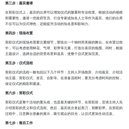
第三步：嘉宾邀请
在剪彩仪式上，嘉宾的出席可以增加仪式的隆重和专业程度。根据活动的规模
和重要性，邀请一些政府官员、行业专家或知名人士等作为嘉宾。他们的出席
不仅可以为仪式增色，还能提升活动的知名度和影响力。
第四步：现场布置
剪彩仪式的现场布置要注重细节，塑造出一个独特而美丽的舞台。在布置过程
中，可以考虑使用鲜花、气球、彩带等元素，打造出喜庆的氛围。同时，根据
主题设计，选择合适的背景布景和道具，使整个仪式更加完美。
第五步：仪式流程
剪彩仪式的流程一般包括以下几个环节：主持人开场致辞、介绍嘉宾、介绍活
动主题、剪彩仪式、发言、合影等。在准备流程时，要充分考虑时间的控制，
保证仪式的精彩和紧凑。
第六步：剪彩仪式
剪彩仪式是整个活动的重头戏，也是最关键的环节。在剪彩前，宜请主持人先
介绍剪彩的意义和仪式流程。然后，嘉宾依次拿起剪刀，剪断彩带。在剪彩的
过程中，注意舞台形象的展示，吸引观众的目光，让仪式更加生动活泼。
第七步：善后工作