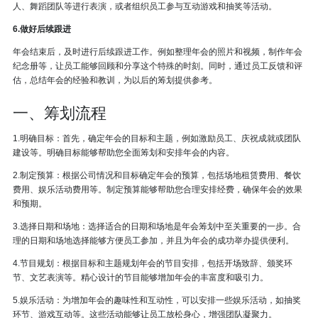
人、舞蹈团队等进行表演，或者组织员工参与互动游戏和抽奖等活动。
6.做好后续跟进
年会结束后，及时进行后续跟进工作。例如整理年会的照片和视频，制作年会
纪念册等，让员工能够回顾和分享这个特殊的时刻。同时，通过员工反馈和评
估，总结年会的经验和教训，为以后的筹划提供参考。
一、筹划流程
1.明确目标：首先，确定年会的目标和主题，例如激励员工、庆祝成就或团队
建设等。明确目标能够帮助您全面筹划和安排年会的内容。
2.制定预算：根据公司情况和目标确定年会的预算，包括场地租赁费用、餐饮
费用、娱乐活动费用等。制定预算能够帮助您合理安排经费，确保年会的效果
和预期。
3.选择日期和场地：选择适合的日期和场地是年会筹划中至关重要的一步。合
理的日期和场地选择能够方便员工参加，并且为年会的成功举办提供便利。
4.节目规划：根据目标和主题规划年会的节目安排，包括开场致辞、颁奖环
节、文艺表演等。精心设计的节目能够增加年会的丰富度和吸引力。
5.娱乐活动：为增加年会的趣味性和互动性，可以安排一些娱乐活动，如抽奖
环节、游戏互动等。这些活动能够让员工放松身心，增强团队凝聚力。