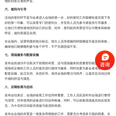
地听到发言者的声音。
六、签到与引导
活动的签到环节是与会者进入会场的第一步，好的签到工作能够给嘉宾留下良
好的第一印象。可以设置专门的签到台，并安排人员为参与者提供引导服务，
让他们方便快速地找到自己的位置。此外，签到处的布置也可以与整体风格相
呼应，做到美观且实用。
在会场内，设置明显的指示标志、指引人员等措施同样能够提升嘉宾的体验，
确保他们能够顺利参与各个环节，不产生困惑或不安。
七、现场服务与配套设施
发布会的成功不仅取决于前期的布置，还与现场服务的质量密切相关。应保证
现场有足够的工作人员对嘉宾进行接待与服务，同时也要为参会者准备必要的
配套设施，如卫生间、休息区等。保持会场的整洁与秩序，让嘉宾在活动过程
中感到舒适与满意。
八、后期收尾与总结
发布会结束后，会场的收尾工作也同样重要。工作人员应及时对会场进行整理
与清理，对所使用的设备进行归还和检修。同时，可以收集现场嘉宾的反馈意
见，为今后的活动提供借鉴与改进的依据。
发布会会场的布置是一项复杂而细致的工作，需要充分考虑多方面的因素。在