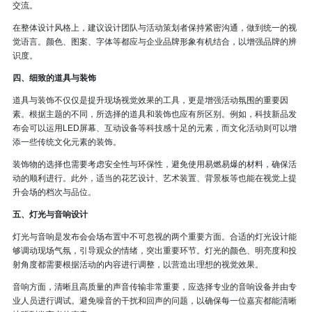
交流。
在整体设计风格上，建议设计团队与活动策划者保持紧密沟通，做到统一的视
觉语言。颜色、图案、字体等都应与企业品牌形象有机结合，以增强品牌的辨
识度。
四、细致的道具与装饰
道具与装饰不仅仅是提升现场视觉效果的工具，更是增强活动氛围的重要因
素。根据主题的不同，所选择的道具和装饰也应有所区别。例如，科技新品发
布会可以运用LED屏幕、互动设备等科技感十足的元素，而文化活动则可以增
添一些传统文化元素的装饰。
装饰物的选择也需要考虑安全性与环保性，避免使用易燃易爆的材料，确保活
动的顺利进行。此外，适当的花艺设计、艺术装置、背景板等也能在视觉上提
升会场的档次与品位。
五、灯光与音响设计
灯光与音响是发布会会场布置中不可忽视的两个重要方面。合适的灯光设计能
够调动现场气氛，引导观众的情绪，突出重要环节。灯光的颜色、明亮度和投
射角度都需要根据活动的内容进行调整，以营造出理想的视觉效果。
音响方面，清晰且高质量的声音传输非常重要，应选择专业的音响设备并由专
业人员进行调试。避免噪音的干扰和回声的问题，以确保每一位嘉宾都能清晰