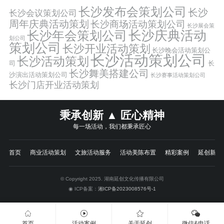
长沙发布会策划公司
长沙
长沙会议策划公司
周年庆典活动策划
长沙商场活动策划公司
长沙展会策
长沙年会策划公司
长沙庆典活动
划公司
策划公司
长沙开业活动策划
长沙晚会活动策划公
长沙活动策划公司
长沙活动策划
司
长
长沙舞美搭建公司
沙演出活动策划公司
长沙赛事活动策划公司
长沙门店开业活动策划
秉承创新 ▲ 匠心精神
每一场活动，我们都秉承匠心
首页
商业活动策划
文旅活动服务
活动美陈布置
精彩案例
延创新闻
© Copyright 2025. 湖南延创文化传播有限公司
◉ ICP备案：
湘ICP备2023008576号-1
首页
活动案例
关于延创
微信&电话