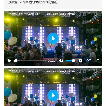
别融洽，让邻里之间的情谊快速的增进。
Play
00:15
Play
Mute
Settings
PIP
Enter
fullscr
Play