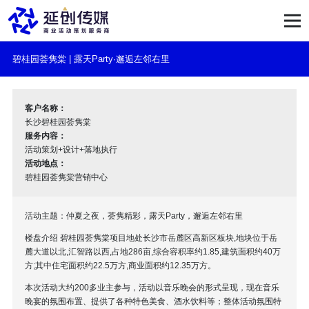
碧桂园荟隽棠 | 露天Party·邂逅左邻右里
客户名称：
长沙碧桂园荟隽棠
服务内容：
活动策划+设计+落地执行
活动地点：
碧桂园荟隽棠营销中心
活动主题：仲夏之夜，荟隽精彩，露天Party，邂逅左邻右里
楼盘介绍 碧桂园荟隽棠项目地处长沙市岳麓区高新区板块,地块位于岳
麓大道以北,汇智路以西,占地286亩,综合容积率约1.85,建筑面积约40万
方;其中住宅面积约22.5万方,商业面积约12.35万方。
本次活动大约200多业主参与，活动以音乐晚会的形式呈现，现在音乐
晚宴的氛围布置、提供了各种特色美食、酒水饮料等；整体活动氛围特