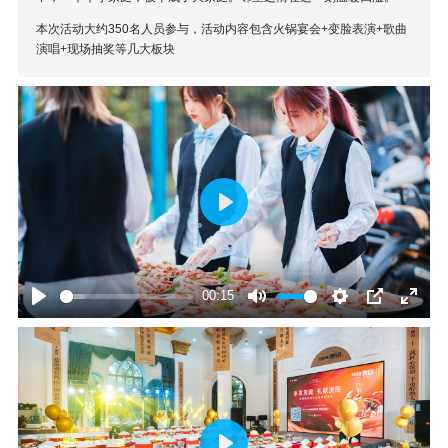
本次活动大约350名人员参与，活动内容包含火锅宴会+变脸表演+歌曲
演唱+现场抽奖等几大板块
Play
00:15
Play
Mute
Settings
PIP
Enter
fullscr