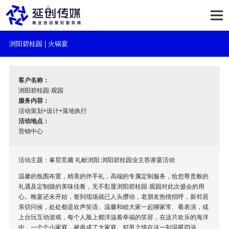
浏阳碧桂园 | 火锅宴
客户名称：
浏阳碧桂园·观园
服务内容：
活动策划+设计+落地执行
活动地点：
营销中心
活动主题：峯层竞藏 礼献浏阳 浏阳碧桂园业主答谢宴活动
温馨的氛围布置，精美的伴手礼，高端的专属定制服务，给您尊贵般的
礼遇及定制级的美味佳肴，无不彰显浏阳碧桂园·观园对此次盛会的用
心。晚宴还未开始，签到现场就已人头攒动，老朋友热情招呼，新邻居
亲切问候，处处都是欢声笑语、温馨和睦大家一起聊家常、看表演，或
上台玩互动游戏，每个人脸上都洋溢着幸福的笑容，在这片欢乐的海洋
中，一个个小家庭，被串成了大家庭。邻里之情在这一刻温暖四溢。