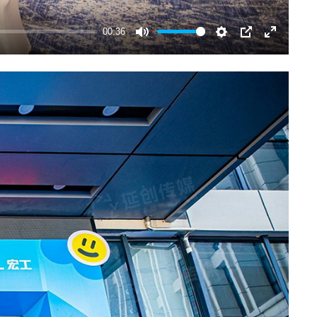
00:36
Mute
Settings
PIP
Enter
fullscree