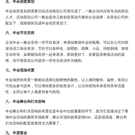
五、年会创意策划
年会创意策划就需要交由活动策划公司来完成了，一般企业内没有专业的策划
人才。活动策划公司一般会提供几套创意策划方案给企业选择，在策划公司的
配合下，就能很快完成年会创意策划了。
六、年会节目安排
企业年会一般会安排一些节目表演，来调动整场年会的氛围。可以在公司内部
发动员工报名表演，节目可以多样化，如唱歌、跳舞、小品、诗歌朗诵、游戏
互动等等。如果能找高管一起来表演，那就更好了。若要提高整场活动的逼
格，也可请策划公司提供一些专业表演作为辅助。
七、年会现场布置
年会场所的布置一般都会选择比较鲜艳的颜色，让人感到愉快。诚然，策划公
司也会参与进来，可以增加更多的创意设计，让活动现场本身变得具有话题
性，从而让每个人都更有参与热情。
八、年会舞台和灯光音响
年会舞台和灯光音响的布置也是年会中比较重要的环节，因为它直接决定了整
场年会活动的最终呈现效果，舞台呈现的效果是很low，还是很高端，舞台和
灯光音响的配置就显得尤为重要了。
九、年度宴会