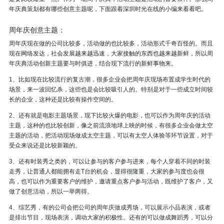
年庆典策划都有哪些创意主题呢，下面跟着深圳时光在线的小编来看看吧。
周年庆创意主题：
周年庆现在做的公司比较多，活动做的也比较多，活动形式千奇百怪的。而且
现在网络发达，社会发展越来越迅速，大家接触的东西也越来越新鲜，所以周
年庆典活动创新主题要与时俱进，结合现下流行的新鲜事物来。
1、比如现在比较流行的复古潮，很多企业会把周年庆现场布置成学生时代的
场景，来一波回忆杀，这些也是会比较吸引人的。特别是对于一些成立时间较
长的企业，这种还是比较有操作空间的。
2、还有就是电影主题场景，现下比较火爆的电影，也可以作为周年庆的活动
主题，这种的也比较创新，像之前流浪地球上映的时候，有很多企业会做太空
主题的活动，把活动现场做成太空主题，可以有太空人体验等环节设置，对于
受众来说还是比较新颖的。
3、还有时装秀之类的，可以让参与的客户参与进来，每个人穿着不同的时装
走秀，让普通人都能拥有走T台的机会，显得很隆重，大家的参与度也会很
高，也可以作为重要客户的维护，邀请重点客户参与活动，既维护了客户，又
做了创意活动，所以一举两得。
4、综艺秀，有的公司会把公司的周年庆做成秀场，可以展示小品表演，或者
是排出节目，现场表演，调动大家的积极性。还有的可以做成舞蹈秀，可以分