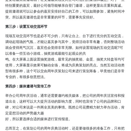
特别重要的嘉宾，最好公司领导能够亲自登门邀请，这样更显出庄重和真诚。
提前邀请就可以让参会的嘉宾安排好自己的工作，可以如期参加，避免时间冲
突。所以嘉宾邀请也是非常重要的环节，需要事先安排好。
第三步：设置互动交流环节
现场互动交流环节也是必不可少的，只有让台上、台下进行充分的互动交流，
调动起现场的气氛，才能让嘉宾参与其中，觉得活动非常有趣，否则整场活动
就会变得死气沉沉，嘉宾也会觉得非常无聊。如何设置现场的互动交流呢?可
以准备一些互动小游戏，抽奖游戏最能引起观众的共
鸣。在大屏幕上面设置抽奖游戏，最常见的抽奖箱、金蛋、抽奖大转盘等均可
使用，大屏幕显示效果可触动全场，将成为庆典策划的亮点。当然互动活动类
型有很多种，这个可以交由周年庆策划公司来进行策划筹备，毕竟他们是非常
专业的，有很多创意想法。
第四步：媒体邀请与宣传工作
举办公司周年庆活动，通常还需要邀约相关媒体，把公司的周年庆活宣传和报
道出去，这样可以大大提升活动的影响力度，同时也宣传了公司的品牌和口
碑，对公司来说是一件两全其美的事情。既然公司花费精力财力举办活动，肯
定是想活动的声势越大越
好，所以要选择合适的媒体进行宣传报道。
总而言之，在策划公司的周年庆典活动时，还是要做很多的准备工作，只有把