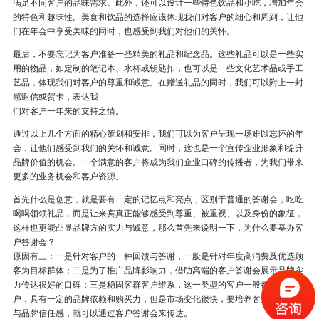
满足不同客户的品味需求。此外，还可以设计一些特色饮品和小吃，增加年会
的特色和趣味性。美食和饮品的选择应该体现我们对客户的细心和周到，让他
们在年会中享受美味的同时，也感受到我们对他们的关怀。
最后，不要忘记为客户准备一些精美的礼品和纪念品。这些礼品可以是一些实
用的物品，如定制的笔记本、水杯或钥匙扣，也可以是一些文化艺术品或手工
艺品，体现我们对客户的尊重和诚意。在赠送礼品的同时，我们可以附上一封
感谢信或贺卡，表达我
们对客户一年来的支持之情。
通过以上几个方面的精心策划和安排，我们可以为客户呈现一场难以忘怀的年
会，让他们感受到我们的关怀和诚意。同时，这也是一个宣传企业形象和提升
品牌价值的机会。一个满意的客户将成为我们企业口碑的传播者，为我们带来
更多的业务机会和客户资源。
首先什么是创意，就是要有一定的记忆点和亮点，区别于普通的答谢会，吃吃
喝喝领领礼品，而是让来宾真正能够感受到尊重、被重视、以及身份的象征，
这样也更能凸显品牌方的实力与诚意，那么首先来说明一下，为什么要举办客
户答谢会？
原因有三：一是针对客户的一种回馈与答谢，一般是针对年度高消费及优选顾
客为目标群体；二是为了推广品牌影响力，借助高端的客户答谢会展示品牌实
力传达很好的口碑；三是稳固客群客户维系，这一类型的客户一般都是优质客
户，具有一定的品牌依赖和购买力，但是市场变化很快，要培养客户的忠诚度
与品牌信任感，就可以通过客户答谢会来传达。