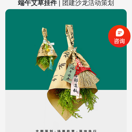
端午艾草挂件
| 团建沙龙活动策划