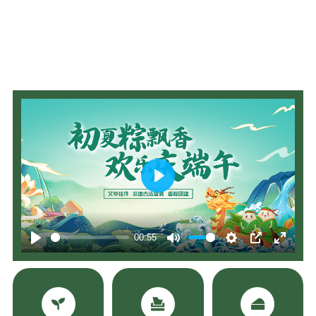
Play
00:55
Play
Mute
Settings
PIP
Enter
fullscree